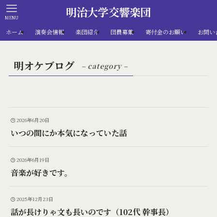
明治大学交響楽団
MENU
ホーム
演奏会情報
楽団紹介
団員募集
寄付金のお願い
お問い
明オケブログ
– category –
2026年6月20日
いつの間にか本気になっていた話
2026年6月19日
音楽が好きです。
2025年12月23日
話が長けりゃ文も長いのです（102代 幹事長）