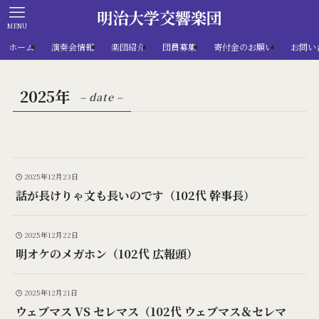
明治大学交響楽団
MENU
ホーム
演奏会情報
楽団紹介
団員募集
寄付金のお願い
お問い
2025年
– date –
2025年12月23日
話が長けりゃ文も長いのです（102代 幹事長）
2025年12月22日
明オケのメガホン（102代 広報頭）
2025年12月21日
ウェブマス VS セレマス（102代 ウェブマス＆セレマ