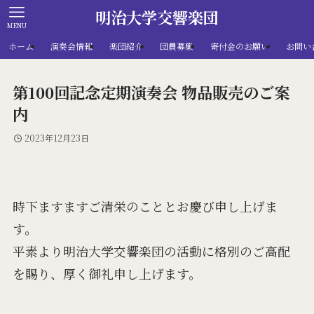
明治大学交響楽団
MENU
ホーム
演奏会情報
楽団紹介
団員募集
寄付金のお願い
お問い
第100回記念定期演奏会 物品販売のご案
内
2023年12月23日
時下ますますご清栄のこととお慶び申し上げま
す。
平素より明治大学交響楽団の活動に格別のご高配
を賜り、厚く御礼申し上げます。