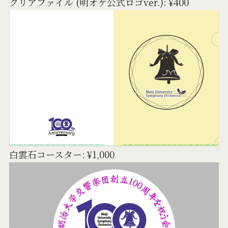
クリアファイル (明オケ公式ロゴver.): ¥400
白雲石コースター: ¥1,000