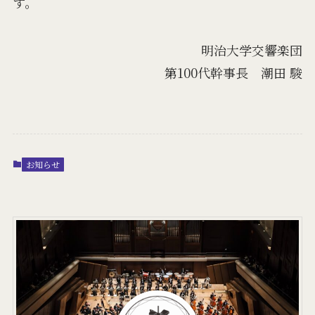
す。
明治大学交響楽団
第100代幹事長 潮田 駿
お知らせ